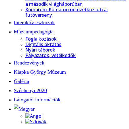
a második világháborúban
Komárom-Komárno nemzetközi utcai
futóverseny
Interaktív eszközök
Múzeumpedagógia
Foglalkozások
Digitális oktatás
Nyári táborok
Pályázatok, vetélkedők
Rendezvények
Klapka György Múzeum
Galéria
Széchenyi 2020
Látogatói információk