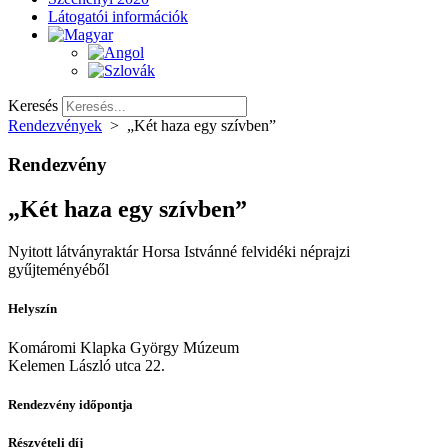
Látogatói információk
Keresés
Rendezvények
>
„Két haza egy szívben”
Rendezvény
„Két haza egy szívben”
Nyitott látványraktár Horsa Istvánné felvidéki néprajzi
gyűjteményéből
Helyszín
Komáromi Klapka György Múzeum
Kelemen László utca 22.
Rendezvény időpontja
Részvételi díj