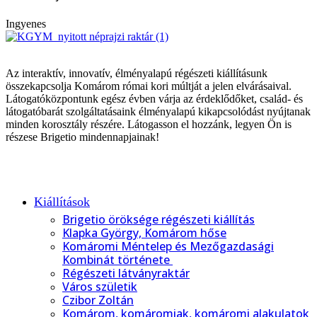
Ingyenes
Az interaktív, innovatív, élményalapú régészeti kiállításunk
összekapcsolja Komárom római kori múltját a jelen elvárásaival.
Látogatóközpontunk egész évben várja az érdeklődőket, család- és
látogatóbarát szolgáltatásaink élményalapú kikapcsolódást nyújtanak
minden korosztály részére. Látogasson el hozzánk, legyen Ön is
részese Brigetio mindennapjainak!
Kiállítások
Brigetio öröksége régészeti kiállítás
Klapka György, Komárom hőse
Komáromi Méntelep és Mezőgazdasági
Kombinát története
Régészeti látványraktár
Város születik
Czibor Zoltán
Komárom, komáromiak, komáromi alakulatok