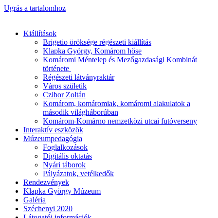
Ugrás a tartalomhoz
Kiállítások
Brigetio öröksége régészeti kiállítás
Klapka György, Komárom hőse
Komáromi Méntelep és Mezőgazdasági Kombinát
története
Régészeti látványraktár
Város születik
Czibor Zoltán
Komárom, komáromiak, komáromi alakulatok a
második világháborúban
Komárom-Komárno nemzetközi utcai futóverseny
Interaktív eszközök
Múzeumpedagógia
Foglalkozások
Digitális oktatás
Nyári táborok
Pályázatok, vetélkedők
Rendezvények
Klapka György Múzeum
Galéria
Széchenyi 2020
Látogatói információk