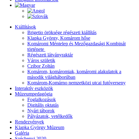
Kiállítások
Brigetio öröksége régészeti kiállítás
Klapka György, Komárom hőse
Komáromi Méntelep és Mezőgazdasági Kombinát
története
Régészeti látványraktár
Város születik
Czibor Zoltán
Komárom, komáromiak, komáromi alakulatok a
második világháborúban
Komárom-Komárno nemzetközi utcai futóverseny
Interaktív eszközök
Múzeumpedagógia
Foglalkozások
Digitális oktatás
Nyári táborok
Pályázatok, vetélkedők
Rendezvények
Klapka György Múzeum
Galéria
Széchenyi 2020