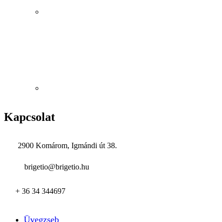
Kapcsolat
2900 Komárom, Igmándi út 38.
brigetio@brigetio.hu
+ 36 34 344697
Üvegzseb