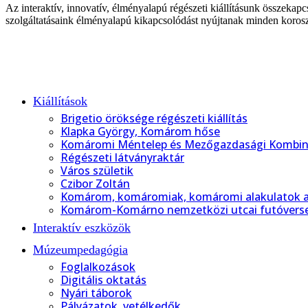
Az interaktív, innovatív, élményalapú régészeti kiállításunk összekap
szolgáltatásaink élményalapú kikapcsolódást nyújtanak minden korosz
Kiállítások
Brigetio öröksége régészeti kiállítás
Klapka György, Komárom hőse
Komáromi Méntelep és Mezőgazdasági Kombin
Régészeti látványraktár
Város születik
Czibor Zoltán
Komárom, komáromiak, komáromi alakulatok a
Komárom-Komárno nemzetközi utcai futóvers
Interaktív eszközök
Múzeumpedagógia
Foglalkozások
Digitális oktatás
Nyári táborok
Pályázatok, vetélkedők