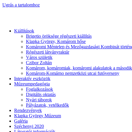
Ugrás a tartalomhoz
Kiállítások
Brigetio öröksége régészeti kiállítás
Klapka György, Komárom hőse
Komáromi Méntelep és Mezőgazdasági Kombinát történ
Régészeti látványraktár
Város születik
Czibor Zoltán
Komárom, komáromiak, komáromi alakulatok a második
Komárom-Komárno nemzetközi utcai futóverseny
Interaktív eszközök
Múzeumpedagógia
Foglalkozások
Digitális oktatás
Nyári táborok
Pályázatok, vetélkedők
Rendezvények
Klapka György Múzeum
Galéria
Széchenyi 2020
Látogatói információk