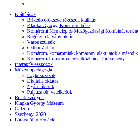
Kiállítások
Brigetio öröksége régészeti kiállítás
Klapka György, Komárom hőse
Komáromi Méntelep és Mezőgazdasági Kombinát történ
Régészeti látványraktár
Város születik
Czibor Zoltán
Komárom, komáromiak, komáromi alakulatok a második
Komárom-Komárno nemzetközi utcai futóverseny
Interaktív eszközök
Múzeumpedagógia
Foglalkozások
Digitális oktatás
Nyári táborok
Pályázatok, vetélkedők
Rendezvények
Klapka György Múzeum
Galéria
Széchenyi 2020
Látogatói információk