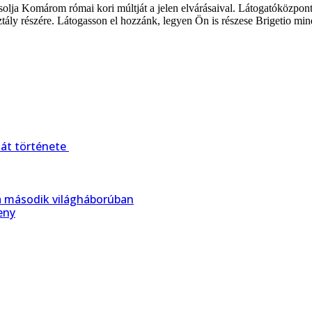
csolja Komárom római kori múltját a jelen elvárásaival. Látogatóközpont
tály részére. Látogasson el hozzánk, legyen Ön is részese Brigetio mi
át története
 második világháborúban
eny