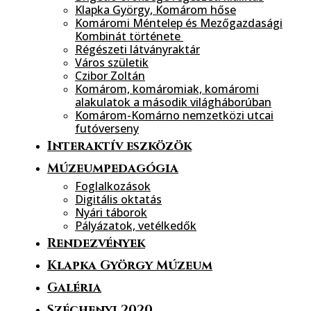
Klapka György, Komárom hőse
Komáromi Méntelep és Mezőgazdasági
Kombinát története
Régészeti látványraktár
Város születik
Czibor Zoltán
Komárom, komáromiak, komáromi
alakulatok a második világháborúban
Komárom-Komárno nemzetközi utcai
futóverseny
Interaktív eszközök
Múzeumpedagógia
Foglalkozások
Digitális oktatás
Nyári táborok
Pályázatok, vetélkedők
Rendezvények
Klapka György Múzeum
Galéria
Széchenyi 2020