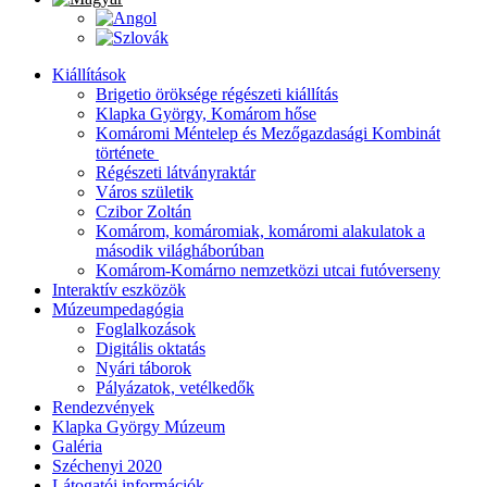
Kiállítások
Brigetio öröksége régészeti kiállítás
Klapka György, Komárom hőse
Komáromi Méntelep és Mezőgazdasági Kombinát
története
Régészeti látványraktár
Város születik
Czibor Zoltán
Komárom, komáromiak, komáromi alakulatok a
második világháborúban
Komárom-Komárno nemzetközi utcai futóverseny
Interaktív eszközök
Múzeumpedagógia
Foglalkozások
Digitális oktatás
Nyári táborok
Pályázatok, vetélkedők
Rendezvények
Klapka György Múzeum
Galéria
Széchenyi 2020
Látogatói információk