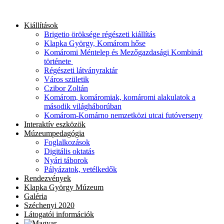
Ugrás
a
Kiállítások
tartalomhoz
Brigetio öröksége régészeti kiállítás
Klapka György, Komárom hőse
Komáromi Méntelep és Mezőgazdasági Kombinát
története
Régészeti látványraktár
Város születik
Czibor Zoltán
Komárom, komáromiak, komáromi alakulatok a
második világháborúban
Komárom-Komárno nemzetközi utcai futóverseny
Interaktív eszközök
Múzeumpedagógia
Foglalkozások
Digitális oktatás
Nyári táborok
Pályázatok, vetélkedők
Rendezvények
Klapka György Múzeum
Galéria
Széchenyi 2020
Látogatói információk