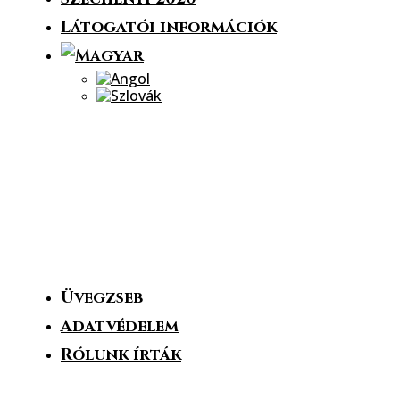
Látogatói információk
Kapcsolat
2900 Komárom, Igmándi út 38.
brigetio@brigetio.hu
+ 36 34 344697
Üvegzseb
Adatvédelem
Rólunk írták