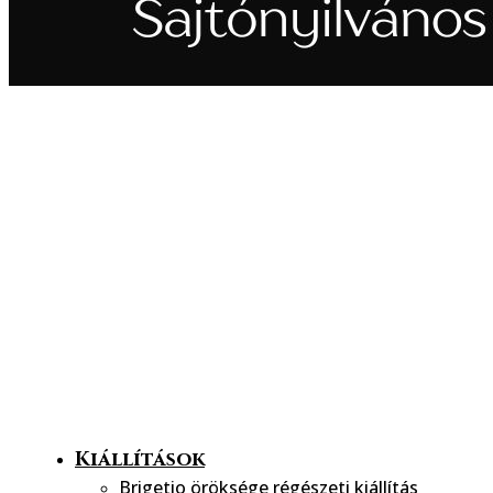
Az interaktív, innovatív, élményalapú régészeti kiállításunk
összekapcsolja Komárom római kori múltját a jelen
elvárásaival. Látogatóközpontunk egész évben várja az
érdeklődőket, család- és látogatóbarát szolgáltatásaink
élményalapú kikapcsolódást nyújtanak minden korosztály
részére. Látogasson el hozzánk, legyen Ön is részese
Brigetio mindennapjainak!
Kiállítások
Brigetio öröksége régészeti kiállítás