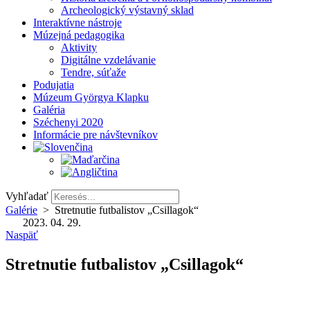
Archeologický výstavný sklad
Interaktívne nástroje
Múzejná pedagogika
Aktivity
Digitálne vzdelávanie
Tendre, súťaže
Podujatia
Múzeum Györgya Klapku
Galéria
Széchenyi 2020
Informácie pre návštevníkov
Vyhľadať
Galérie
>
Stretnutie futbalistov „Csillagok“
2023. 04. 29.
Naspäť
Stretnutie futbalistov „Csillagok“