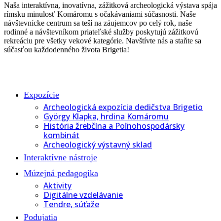
Naša interaktívna, inovatívna, zážitková archeologická výstava spája
rímsku minulosť Komáromu s očakávaniami súčasnosti. Naše
návštevnícke centrum sa teší na záujemcov po celý rok, naše
rodinné a návštevníkom priateľské služby poskytujú zážitkovú
rekreáciu pre všetky vekové kategórie. Navštívte nás a staňte sa
súčasťou každodenného života Brigetia!
Expozície
Archeologická expozícia dedičstva Brigetio
György Klapka, hrdina Komáromu
História žrebčína a Poľnohospodársky
kombinát
Archeologický výstavný sklad
Interaktívne nástroje
Múzejná pedagogika
Aktivity
Digitálne vzdelávanie
Tendre, súťaže
Podujatia