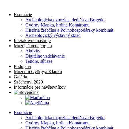
Preskočiť
na
Expozície
obsah
Archeologická expozícia dedičstva Brigetio
György Klapka, hrdina Komáromu
História žrebčína a Poľnohospodársky kombinát
Archeologický výstavný sklad
Interaktívne nástroje
Múzejná pedagogika
Aktivity
Digitálne vzdelávanie
Tendre, súťaže
Podujatia
Múzeum Györgya Klapku
Galéria
Széchenyi 2020
Informácie pre návštevníkov
Expozície
Archeologická expozícia dedičstva Brigetio
György Klapka, hrdina Komáromu
História žrebčína a Poľnohospodársky kombinát