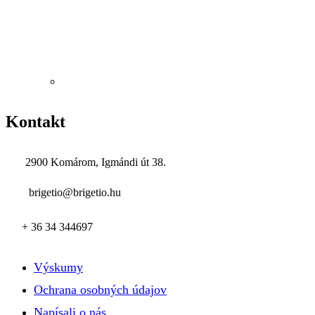
Kontakt
2900 Komárom, Igmándi út 38.
brigetio@brigetio.hu
+ 36 34 344697
Výskumy
Ochrana osobných údajov
Napísali o nás