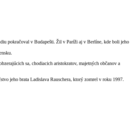
okračoval v Budapešti. Žil v Paríži aj v Berlíne, kde boli jeho
ensku.
bzerajúcich sa, chodiacich aristokratov, majetných občanov a
tvo jeho brata Ladislava Rauschera, ktorý zomrel v roku 1997.