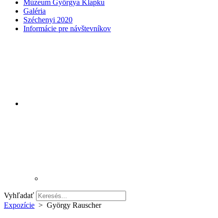
Múzeum Györgya Klapku
Galéria
Széchenyi 2020
Informácie pre návštevníkov
Vyhľadať
Expozície
>
György Rauscher