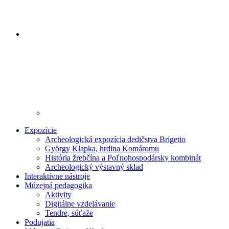
Expozície
Archeologická expozícia dedičstva Brigetio
György Klapka, hrdina Komáromu
História žrebčína a Poľnohospodársky kombinát
Archeologický výstavný sklad
Interaktívne nástroje
Múzejná pedagogika
Aktivity
Digitálne vzdelávanie
Tendre, súťaže
Podujatia