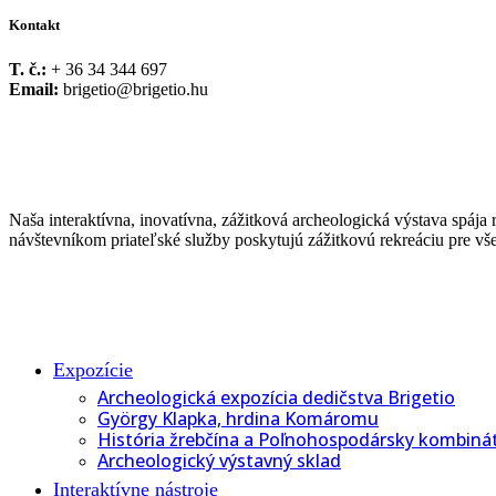
Kontakt
T. č.:
+ 36 34 344 697
Email:
brigetio@brigetio.hu
Naša interaktívna, inovatívna, zážitková archeologická výstava spáj
návštevníkom priateľské služby poskytujú zážitkovú rekreáciu pre vše
Expozície
Archeologická expozícia dedičstva Brigetio
György Klapka, hrdina Komáromu
História žrebčína a Poľnohospodársky kombiná
Archeologický výstavný sklad
Interaktívne nástroje