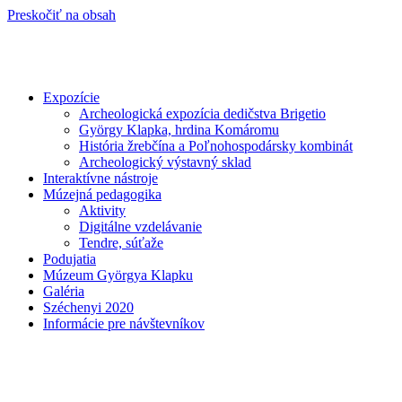
Preskočiť na obsah
Expozície
Archeologická expozícia dedičstva Brigetio
György Klapka, hrdina Komáromu
História žrebčína a Poľnohospodársky kombinát
Archeologický výstavný sklad
Interaktívne nástroje
Múzejná pedagogika
Aktivity
Digitálne vzdelávanie
Tendre, súťaže
Podujatia
Múzeum Györgya Klapku
Galéria
Széchenyi 2020
Informácie pre návštevníkov