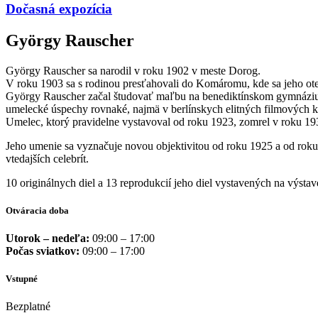
Dočasná expozícia
György Rauscher
György Rauscher sa narodil v roku 1902 v meste Dorog.
V roku 1903 sa s rodinou presťahovali do Komáromu, kde sa jeho ote
György Rauscher začal študovať maľbu na benediktínskom gymnáziu v
umelecké úspechy rovnaké, najmä v berlínskych elitných filmových 
Umelec, ktorý pravidelne vystavoval od roku 1923, zomrel v roku 1
Jeho umenie sa vyznačuje novou objektivitou od roku 1925 a od roku 
vtedajších celebrít.
10 originálnych diel a 13 reprodukcií jeho diel vystavených na výs
Otváracia doba
Utorok – nedeľa:
09:00 – 17:00
Počas sviatkov:
09:00 – 17:00
Vstupné
Bezplatné