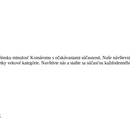
a rímsku minulosť Komáromu s očakávaniami súčasnosti. Naše návštevníc
tky vekové kategórie. Navštívte nás a staňte sa súčasťou každodenného
t