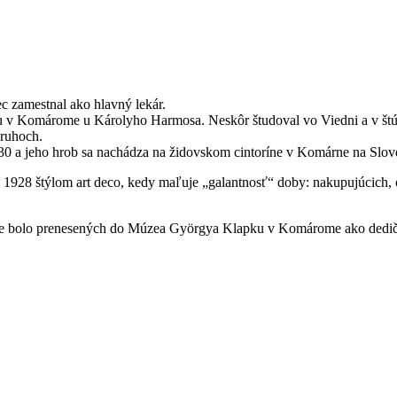
c zamestnal ako hlavný lekár.
 Komárome u Károlyho Harmosa. Neskôr študoval vo Viedni a v štúdiu p
kruhoch.
930 a jeho hrob sa nachádza na židovskom cintoríne v Komárne na Slov
1928 štýlom art deco, kedy maľuje „galantnosť“ doby: nakupujúcich, o
tave bolo prenesených do Múzea Györgya Klapku v Komárome ako dedičs